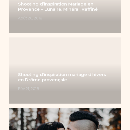
Shooting d’inspiration Mariage en
Provence – Lunaire, Minéral, Raffiné
Août 26, 2018
Shooting d’inspiration mariage d’hivers
en Drôme provençale
Fév 21, 2018