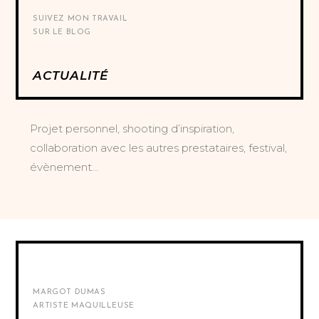
SUIVEZ MON TRAVAIL
SUR LE BLOG
ACTUALITÉ
Projet personnel, shooting d’inspiration,
collaboration avec les autres prestataires, festival,
évènement…
MARGOT DUMAS
ARTISTE MAQUILLEUSE