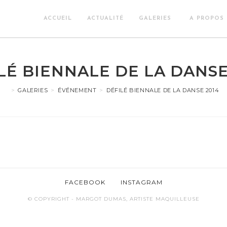
ACCUEIL
ACTUALITÉ
GALERIES
A PROPOS
LÉ BIENNALE DE LA DANSE
>
GALERIES
>
ÉVÉNEMENT
>
DÉFILÉ BIENNALE DE LA DANSE 2014
FACEBOOK
INSTAGRAM
© COPYRIGHT - MARGOT DUMAS, ARTISTE MAQUILLEUSE