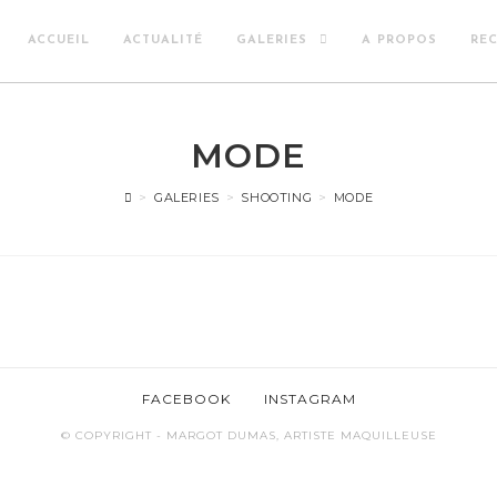
ACCUEIL
ACTUALITÉ
GALERIES
A PROPOS
RE
MODE
>
GALERIES
>
SHOOTING
>
MODE
FACEBOOK
INSTAGRAM
© COPYRIGHT - MARGOT DUMAS, ARTISTE MAQUILLEUSE