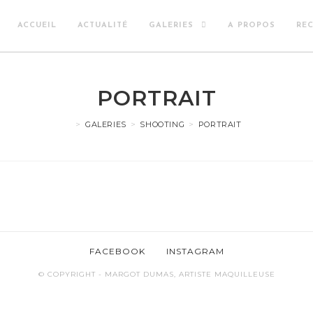
ACCUEIL
ACTUALITÉ
GALERIES
A PROPOS
RE
PORTRAIT
>
GALERIES
>
SHOOTING
>
PORTRAIT
FACEBOOK
INSTAGRAM
© COPYRIGHT - MARGOT DUMAS, ARTISTE MAQUILLEUSE